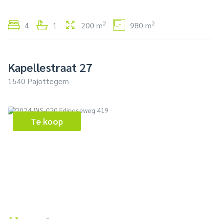
2
2
4
1
200 m
980 m
Kapellestraat 27
1540 Pajottegem
Te koop