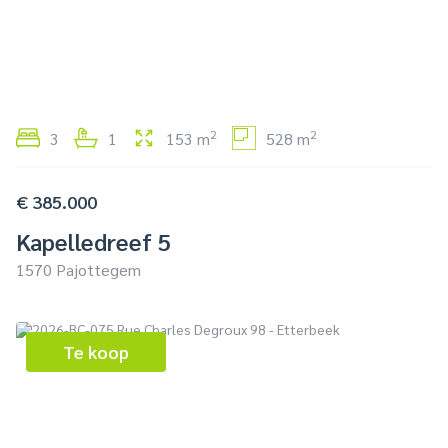
2
2
3
1
153 m
528 m
€ 385.000
Kapelledreef 5
1570 Pajottegem
Te koop