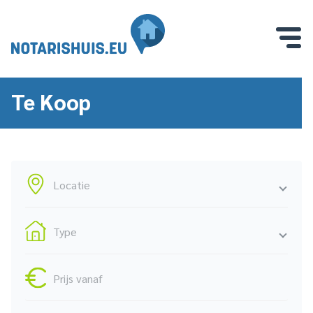
Te Koop
Locatie
Type