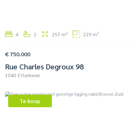
2
2
4
2
257 m
229 m
€ 750.000
Rue Charles Degroux 98
1040 Etterbeek
Te koop