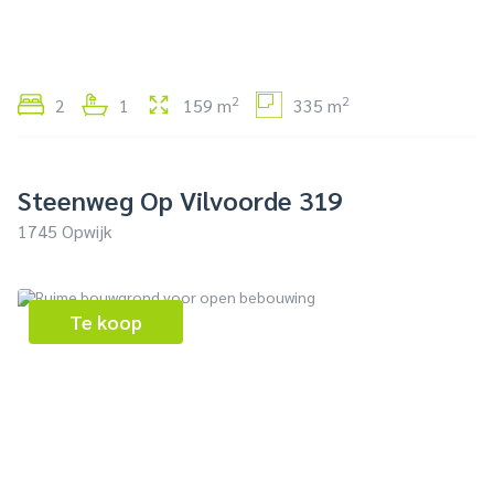
2
2
2
1
159 m
335 m
Steenweg Op Vilvoorde 319
1745 Opwijk
Te koop