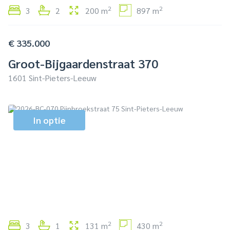
2
2
3
2
200 m
897 m
€ 335.000
Groot-Bijgaardenstraat 370
1601 Sint-Pieters-Leeuw
In optie
2
2
3
1
131 m
430 m