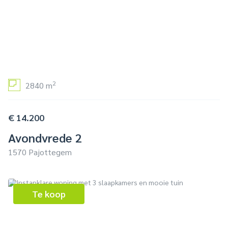
2
2840 m
€ 14.200
Avondvrede 2
1570 Pajottegem
Te koop