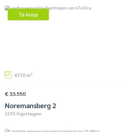
Te koop
2
6710 m
€ 33.550
Noremansberg 2
1570 Pajottegem