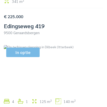
2
341 m
€ 225.000
Edingseweg 419
9500 Geraardsbergen
In optie
2
2
4
1
125 m
140 m