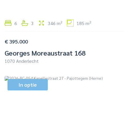
2
2
6
3
346 m
185 m
€ 395.000
Georges Moreaustraat 168
1070 Anderlecht
In optie