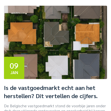
Aankoop
Asbest
Energie
Vastgoedmarkt
Verkoop
09
JAN
Is de vastgoedmarkt echt aan het
herstellen? Dit vertellen de cijfers.
De Belgische vastgoedmarkt stond de voorbije jaren onder
druk door stijgende rentevoeten en onzekerheid bij kopers