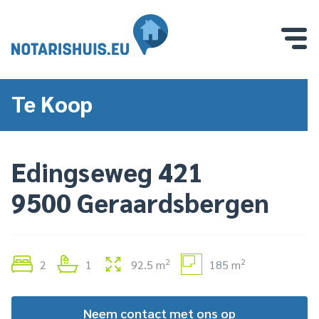
Te Koop
Edingseweg 421
9500 Geraardsbergen
2
2
2
1
92.5 m
185 m
Neem contact met ons op