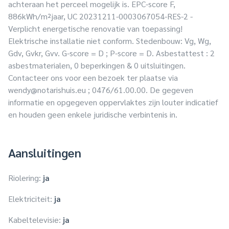
achteraan het perceel mogelijk is. EPC-score F,
886kWh/m²jaar, UC 20231211-0003067054-RES-2 -
Verplicht energetische renovatie van toepassing!
Elektrische installatie niet conform. Stedenbouw: Vg, Wg,
Gdv, Gvkr, Gvv. G-score = D ; P-score = D. Asbestattest : 2
asbestmaterialen, 0 beperkingen & 0 uitsluitingen.
Contacteer ons voor een bezoek ter plaatse via
wendy@notarishuis.eu
; 0476/61.00.00. De gegeven
informatie en opgegeven oppervlaktes zijn louter indicatief
en houden geen enkele juridische verbintenis in.
Aansluitingen
Riolering:
ja
Elektriciteit:
ja
Kabeltelevisie:
ja