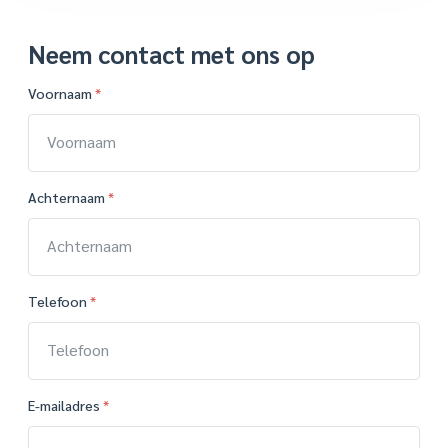
Neem contact met ons op
E
Voornaam
*
-
m
a
i
l
a
d
r
Achternaam
*
e
s
E
-
m
a
i
Telefoon
*
l
a
d
r
e
s
I
E-mailadres
*
D