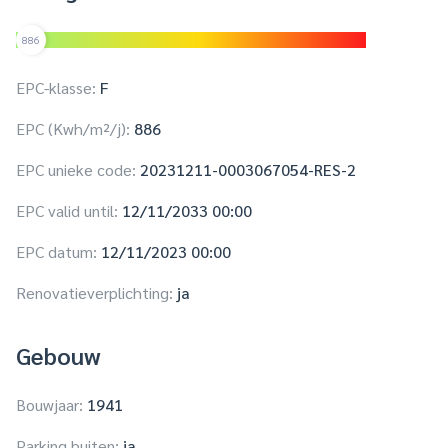
886
EPC-klasse:
F
EPC (Kwh/m²/j):
886
EPC unieke code:
20231211-0003067054-RES-2
EPC valid until:
12/11/2033 00:00
EPC datum:
12/11/2023 00:00
Renovatieverplichting:
ja
Gebouw
Bouwjaar:
1941
Parking buiten:
ja