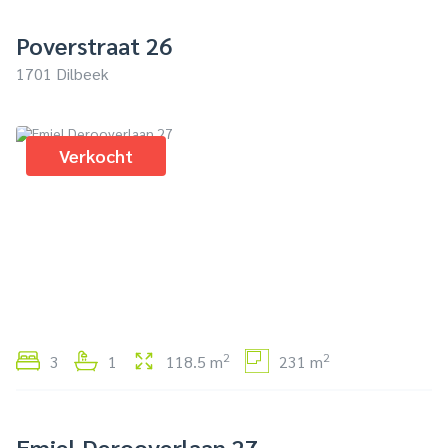
Poverstraat 26
1701 Dilbeek
Verkocht
2
2
3
1
118.5 m
231 m
Emiel Derooverlaan 27