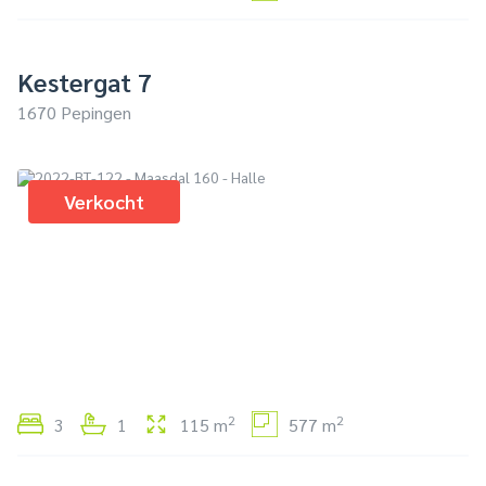
Kestergat 7
1670 Pepingen
Verkocht
2
2
3
1
115 m
577 m