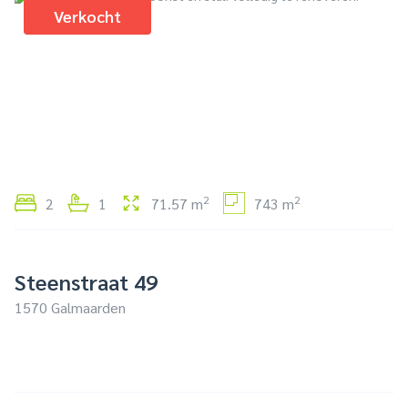
Verkocht
2
2
2
1
71.57 m
743 m
Steenstraat 49
1570 Galmaarden