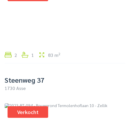
2
2
1
83 m
Steenweg 37
1730 Asse
Verkocht