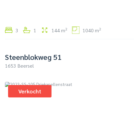
2
2
3
1
144 m
1040 m
Steenblokweg 51
1653 Beersel
Verkocht