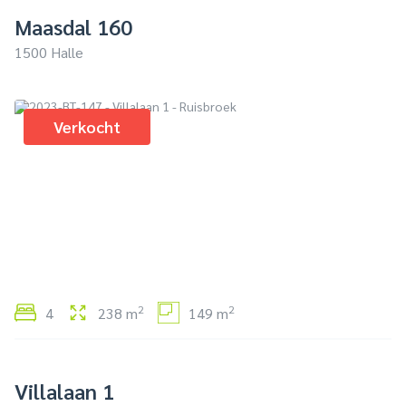
Maasdal 160
1500 Halle
Verkocht
2
2
4
238 m
149 m
Villalaan 1