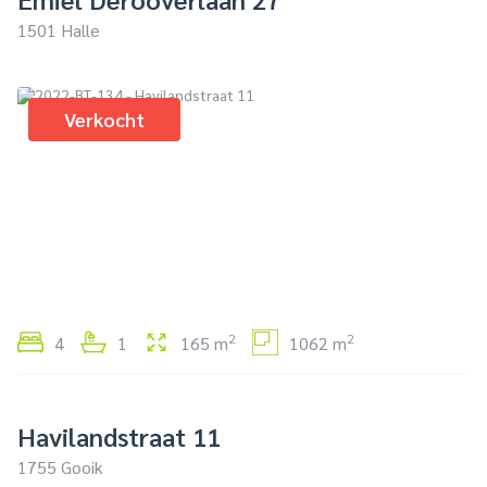
1501 Halle
Verkocht
2
2
4
1
165 m
1062 m
Havilandstraat 11
1755 Gooik