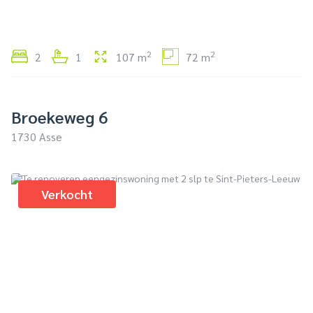
2
2
2
1
107 m
72 m
Broekeweg 6
1730 Asse
Verkocht