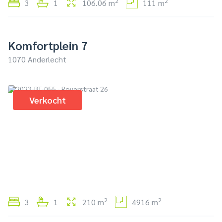
2
2
3
1
106.06 m
111 m
Komfortplein 7
1070 Anderlecht
Verkocht
2
2
3
1
210 m
4916 m