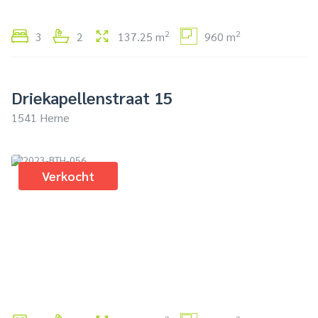
2
2
3
2
137.25 m
960 m
Driekapellenstraat 15
1541 Herne
Verkocht