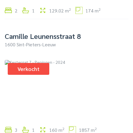
2
2
2
1
129.02 m
174 m
Camille Leunensstraat 8
1600 Sint-Pieters-Leeuw
Verkocht
2
2
3
1
160 m
1857 m